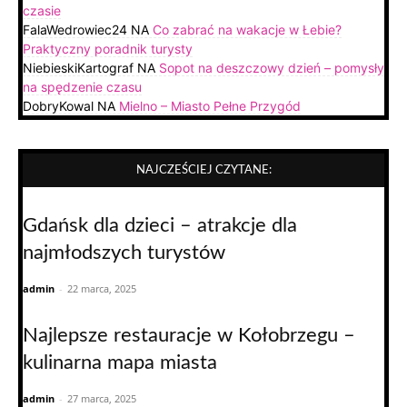
czasie
FalaWedrowiec24
NA
Co zabrać na wakacje w Łebie?
Praktyczny poradnik turysty
NiebieskiKartograf
NA
Sopot na deszczowy dzień – pomysły
na spędzenie czasu
DobryKowal
NA
Mielno – Miasto Pełne Przygód
NAJCZEŚCIEJ CZYTANE:
Gdańsk dla dzieci – atrakcje dla
najmłodszych turystów
admin
-
22 marca, 2025
Najlepsze restauracje w Kołobrzegu –
kulinarna mapa miasta
admin
-
27 marca, 2025