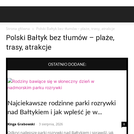
Strona główna
Polski Bałtyk bez tłumów – plaże, trasy, atrakcje
Polski Bałtyk bez tłumów – plaże,
trasy, atrakcje
OSTATNIO DODANE:
Najciekawsze rodzinne parki rozrywki
nad Bałtykiem i jak wpleść je w...
Kinga Grabowski
-
3 sierpnia, 2026
0
Odkryj najlepsze parki rozrywki nad Bałtykiem i sprawdź, jak