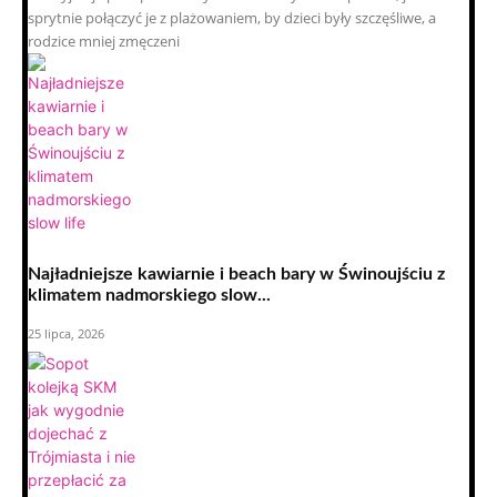
sprytnie połączyć je z plażowaniem, by dzieci były szczęśliwe, a
rodzice mniej zmęczeni
Najładniejsze kawiarnie i beach bary w Świnoujściu z
klimatem nadmorskiego slow...
25 lipca, 2026