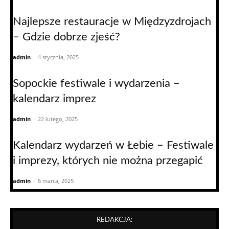
Najlepsze restauracje w Międzyzdrojach
– Gdzie dobrze zjeść?
admin
-
4 stycznia, 2025
Sopockie festiwale i wydarzenia –
kalendarz imprez
admin
-
22 lutego, 2025
Kalendarz wydarzeń w Łebie – Festiwale
i imprezy, których nie można przegapić
admin
-
6 marca, 2025
REDAKCJA: