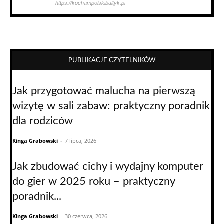
https://kochampolskibaltyk.pl
PUBLIKACJE CZYTELNIKÓW
Jak przygotować malucha na pierwszą
wizytę w sali zabaw: praktyczny poradnik
dla rodziców
Kinga Grabowski
-
7 lipca, 2026
Jak zbudować cichy i wydajny komputer
do gier w 2025 roku – praktyczny
poradnik...
Kinga Grabowski
-
30 czerwca, 2026